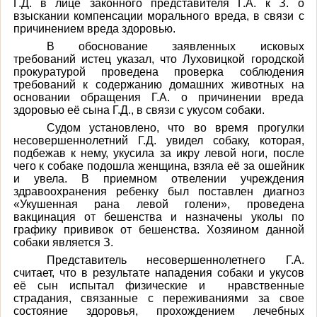
Г.Д. в лице законного представителя Г.А. к З. о
взыскании компенсации морального вреда, в связи с
причинением вреда здоровью.
В обоснование заявленных исковых
требований истец указал, что Луховицкой городской
прокуратурой проведена проверка соблюдения
требований к содержанию домашних животных на
основании обращения Г.А. о причинении вреда
здоровью её сына Г.Д., в связи с укусом собаки.
Судом установлено, что во время прогулки
несовершеннолетний Г.Д. увидел собаку, которая,
подбежав к нему, укусила за икру левой ноги, после
чего к собаке подошла женщина, взяла её за ошейник
и увела. В приемном отвелении учреждения
здравоохранения ребенку был поставлен диагноз
«Укушенная рана левой голени», проведена
вакцинация от бешенства и назначены уколы по
графику прививок от бешенства. Хозяином данной
собаки является З.
Представитель несовершеннолетнего Г.А.
считает, что в результате нападения собаки и укусов
её сын испытал физические и нравственные
страдания, связанные с переживаниями за свое
состояние здоровья, прохождением лечебных