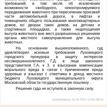
требований, в том числе об исключении
возможности свободного, неконтролируемого
передвижения животного при пересечении проезжей
части автомобильной дороги, в лифтах и
помещениях общего пользования многоквартирных
домов, во дворах таких домов, на детских и
спортивных площадках, а также недопущения
выгула животного вне мест, разрешенных решением
органа местного самоуправления для выгула
животных.
На основании вышеизложенного, суд
удовлетворил исковые требования Луховицкого
городского прокурора в защиту интересов
несовершеннолетнего Г.Д. в лице законного
представителя Г.А. к З. о взыскании компенсации
морального вреда в связи с причинением вреда
здоровью и взыскал с ответчика в доход местного
бюджета Луховицкого муниципального округа
Московской области государственную пошлину .
Решение суда не вступило в законную силу.
опубликовано 16.09.2025 15:05 (МСК)